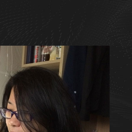
成员
作
RESSION STUDIO co.,ltd.
il：sunyang@juanstudio.cn