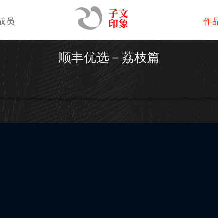
成员
作
顺丰优选－荔枝篇