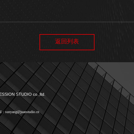
返回列表
RESSION STUDIO co.,ltd.
il：sunyang@juanstudio.cn