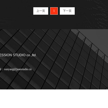
上一页
1
下一页
RESSION STUDIO co.,ltd.
il：sunyang@juanstudio.cn